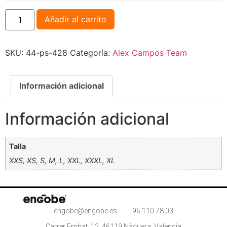
Añadir al carrito
SKU:
44-ps-428
Categoría:
Alex Campos Team
Información adicional
Información adicional
Talla
XXS, XS, S, M, L, XXL, XXXL, XL
engobe@engobe.es
96 110 78 03
Carrer Embat, 12, 46119 Nàquera, Valencia